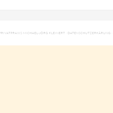
PRIVATPRAXIS MICHAEL-JÖRG KLEINERT ·
DATENSCHUTZERKÄRUNG